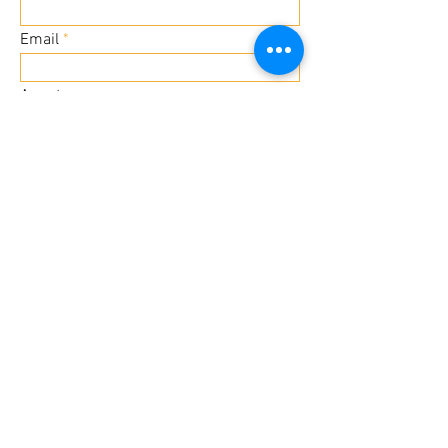
Email
Asunto
Su mensaje
ENVIAR
© 2021 by La Bicicleta │San
José, Costa Rica
│info@biciteatro │Tel:
(506)
83276904